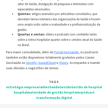
setor de Saúde, divulgação de pesquisas e entrevistas com
especialistas renomados.
Quintas:
artigos assinados por articulistas convidados, que
abordam temas rotineiros das organizações de Saúde e trazem
uma ampla visão sobre a maturidade e a profissionalização da
gestão.
Quartas e sextas:
vídeos e podcasts com conteúdo tanto
sobre a rotina hospitalar quanto sobre o cenário atual da Saúde
no Brasil.
Para maior comodidade, além do
Portal GesSaúde
, os podcasts
também estão disponíveis totalmente gratuitos pelos Canais
GesSaúde no
Spotify
,
SoundCloud
e
iTunes
. Acompanhe e mande
suas dúvidas e sugestões de temas.
TAGS
estratégia empresarial
GesSaúde
Gestão
Gestão de hospital
hospital
maturidade de gestão hospitalar
podcast
transformação digital