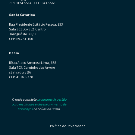
71 9 8124-5514 / 71 3043-5563
Santa Catarina
Rua Presidente Epitácio Pessoa, 933
Sala 301 Box 352 Centro
Jaraguá do Sul/SC
CEP: 89.251-100
Bahia
RRua Alceu Amoroso Lima, 668
Sala 703, Caminho das Árvore
sSalvador / BA
CEP: 41.820-770
O mais completo
programa de gestão
para resultados e desenvolvimento de
lideranças
na Saúde do Brasil.
Política de Privacidade