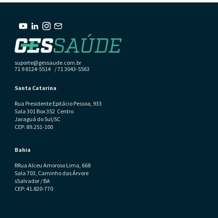
suporte@gessaude.com.br
71 9 8124-5514 / 71 3043-5563
Santa Catarina
Rua Presidente Epitácio Pessoa, 933
Sala 301 Box 352 Centro
Jaraguá do Sul/SC
CEP: 89.251-100
Bahia
RRua Alceu Amoroso Lima, 668
Sala 703, Caminho das Árvore
sSalvador / BA
CEP: 41.820-770