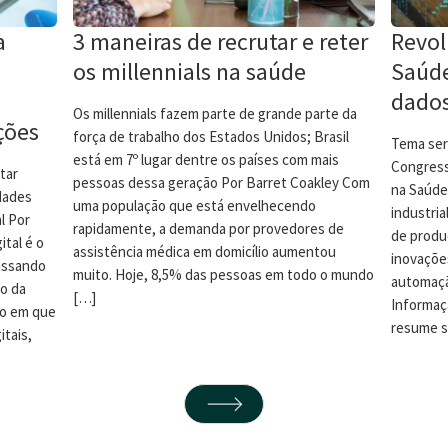
a
3 maneiras de recrutar e reter
Revol
os millennials na saúde
Saúd
dados
Os millennials fazem parte de grande parte da
ções
força de trabalho dos Estados Unidos; Brasil
Tema ser
está em 7º lugar dentre os países com mais
Congress
tar
pessoas dessa geração Por Barret Coakley Com
na Saúde
dades
uma população que está envelhecendo
industria
l Por
rapidamente, a demanda por provedores de
de produ
tal é o
assistência médica em domicílio aumentou
inovaçõe
assando
muito. Hoje, 8,5% das pessoas em todo o mundo
automaçã
o da
[…]
Informaç
no em que
resume s
tais,