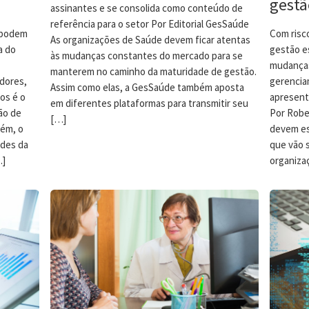
gestã
assinantes e se consolida como conteúdo de
referência para o setor Por Editorial GesSaúde
 podem
Com risco
As organizações de Saúde devem ficar atentas
a do
gestão e
às mudanças constantes do mercado para se
mudanças
manterem no caminho da maturidade de gestão.
dores,
gerencia
Assim como elas, a GesSaúde também aposta
os é o
apresent
em diferentes plataformas para transmitir seu
ão de
Por Rober
[…]
rém, o
devem es
des da
que vão s
…]
organiza