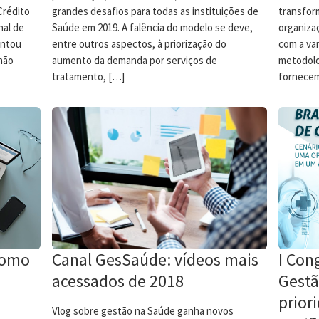
Crédito
grandes desafios para todas as instituições de
transfor
nal de
Saúde em 2019. A falência do modelo se deve,
organiza
ontou
entre outros aspectos, à priorização do
com a va
não
aumento da demanda por serviços de
metodolo
tratamento, […]
fornecem
como
Canal GesSaúde: vídeos mais
I Con
acessados de 2018
Gestã
prior
Vlog sobre gestão na Saúde ganha novos