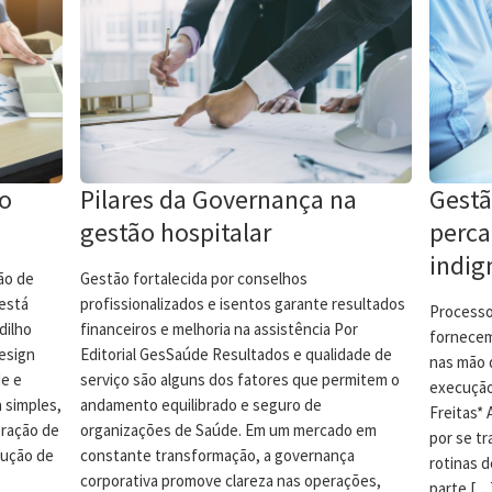
do
Pilares da Governança na
Gestã
gestão hospitalar
perca
indig
ão de
Gestão fortalecida por conselhos
está
profissionalizados e isentos garante resultados
Processo
dilho
financeiros e melhoria na assistência Por
fornecem
design
Editorial GesSaúde Resultados e qualidade de
nas mão 
de e
serviço são alguns dos fatores que permitem o
execução
 simples,
andamento equilibrado e seguro de
Freitas*
ração de
organizações de Saúde. Em um mercado em
por se tr
rução de
constante transformação, a governança
rotinas 
corporativa promove clareza nas operações,
parte […