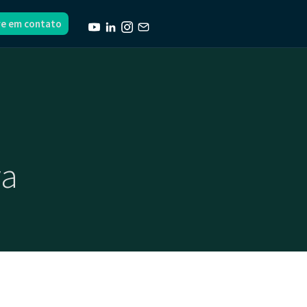
re em contato
va