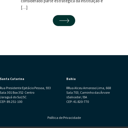
considerado parte estratégica da instituição e
[…]
Santa Catarina
Bahia
Rua Presidente Epitácio Pessoa, 933
RRua Alceu Amoroso Lima, 668
Sala 301 Box 352 Centro
Sala 703, Caminho das Árvore
Jaraguá do Sul/SC
sSalvador / BA
CEP: 89.251-100
CEP: 41.820-770
Política de Privacidade