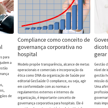
Compliance como conceito de
Gover
l
governança corporativa no
dicot
hospital
gerar
s para
ajudem a
Modelo propõe transparência, alcance de metas
Gestão c
gestão
operacionais e comerciais e incorporação da
nível de 
rnança
ética como DNA da organização de Saúde por
gestão h
editorial GesSaúde O compliance, ou seja, agir
missão d
as,
em conformidade com as normas e
Uma afir
os,
regulamentos externos e internos da
profissi
rgãos de
organização, é importante conceito de
governanç
governança corporativa para hospitais. Ele é
mais imp