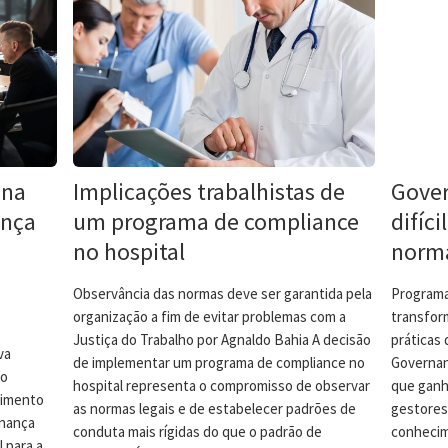
 na
Implicações trabalhistas de
Gover
ança
um programa de compliance
difíci
no hospital
norm
Observância das normas deve ser garantida pela
Programa
organização a fim de evitar problemas com a
transfor
Justiça do Trabalho por Agnaldo Bahia A decisão
práticas 
va
de implementar um programa de compliance no
Governan
do
hospital representa o compromisso de observar
que ganh
cimento
as normas legais e de estabelecer padrões de
gestores
rnança
conduta mais rígidas do que o padrão de
conhecim
 para a