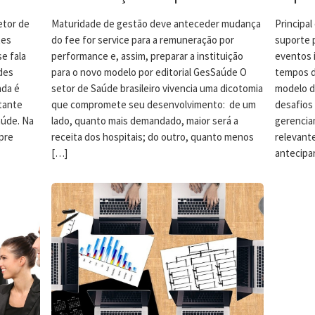
etor de
Maturidade de gestão deve anteceder mudança
Principal
tes
do fee for service para a remuneração por
suporte 
e fala
performance e, assim, preparar a instituição
eventos 
des
para o novo modelo por editorial GesSaúde O
tempos d
nda é
setor de Saúde brasileiro vivencia uma dicotomia
modelo d
tante
que compromete seu desenvolvimento: de um
desafios 
aúde. Na
lado, quanto mais demandado, maior será a
gerencia
pre
receita dos hospitais; do outro, quanto menos
relevante
[…]
antecipa