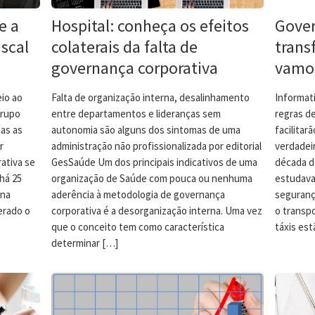
e a
Hospital: conheça os efeitos
Gover
iscal
colaterais da falta de
trans
governança corporativa
vamo
eio ao
Falta de organização interna, desalinhamento
Informati
grupo
entre departamentos e lideranças sem
regras d
das as
autonomia são alguns dos sintomas de uma
facilitar
r
administração não profissionalizada por editorial
verdadei
ativa se
GesSaúde Um dos principais indicativos de uma
década de
há 25
organização de Saúde com pouca ou nenhuma
estudava
 na
aderência à metodologia de governança
seguranç
erado o
corporativa é a desorganização interna. Uma vez
o transpo
que o conceito tem como característica
táxis es
determinar […]