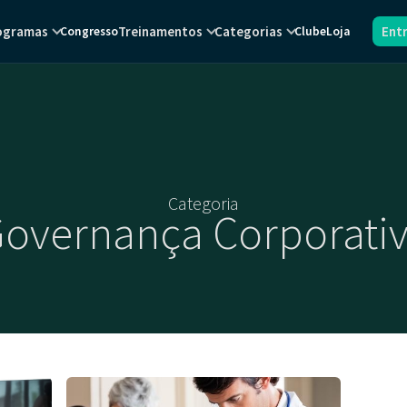
ogramas
Treinamentos
Categorias
Ent
Congresso
Clube
Loja
Categoria
overnança Corporati