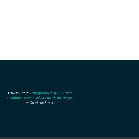
O mais completo
programa de gestão para
resultados e desenvolvimento de lideranças
na Saúde do Brasil.