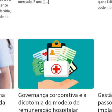
mercado. É uma […]
que a fa
mente
podem tr
atória,
ade de
na
Governança corporativa e a
Gestã
da
dicotomia do modelo de
passo
remuneração hospitalar
impl