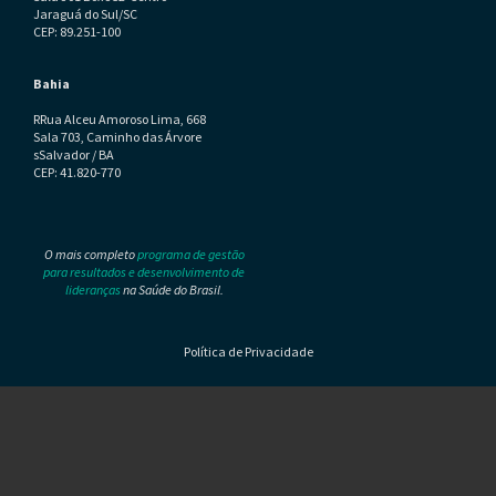
Jaraguá do Sul/SC
CEP: 89.251-100
Bahia
RRua Alceu Amoroso Lima, 668
Sala 703, Caminho das Árvore
sSalvador / BA
CEP: 41.820-770
O mais completo
programa de gestão
para resultados e desenvolvimento de
lideranças
na Saúde do Brasil.
Política de Privacidade