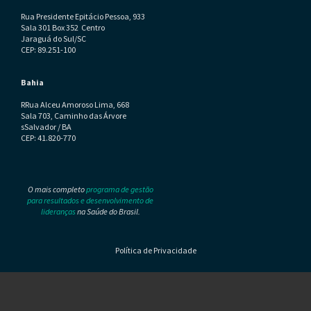
Rua Presidente Epitácio Pessoa, 933
Sala 301 Box 352 Centro
Jaraguá do Sul/SC
CEP: 89.251-100
Bahia
RRua Alceu Amoroso Lima, 668
Sala 703, Caminho das Árvore
sSalvador / BA
CEP: 41.820-770
O mais completo
programa de gestão
para resultados e desenvolvimento de
lideranças
na Saúde do Brasil.
Política de Privacidade