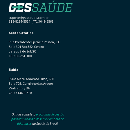
suporte@gessaude.com.br
71 9 8124-5514 / 71 3043-5563
Santa Catarina
Rua Presidente Epitácio Pessoa, 933
Sala 301 Box 352 Centro
Jaraguá do Sul/SC
CEP: 89.251-100
Bahia
RRua Alceu Amoroso Lima, 668
Sala 703, Caminho das Árvore
sSalvador / BA
CEP: 41.820-770
O mais completo
programa de gestão
para resultados e desenvolvimento de
lideranças
na Saúde do Brasil.