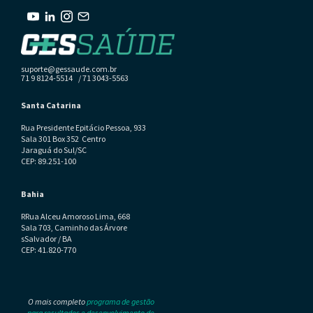
suporte@gessaude.com.br
71 9 8124-5514 / 71 3043-5563
Santa Catarina
Rua Presidente Epitácio Pessoa, 933
Sala 301 Box 352 Centro
Jaraguá do Sul/SC
CEP: 89.251-100
Bahia
RRua Alceu Amoroso Lima, 668
Sala 703, Caminho das Árvore
sSalvador / BA
CEP: 41.820-770
O mais completo
programa de gestão
para resultados e desenvolvimento de