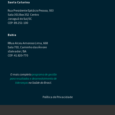
Santa Catarina
Rua Presidente Epitácio Pessoa, 933
Sala 301 Box 352 Centro
Jaraguá do Sul/SC
CEP: 89.251-100
Bahia
RRua Alceu Amoroso Lima, 668
Sala 703, Caminho das Árvore
sSalvador / BA
CEP: 41.820-770
O mais completo
programa de gestão
para resultados e desenvolvimento de
lideranças
na Saúde do Brasil.
Política de Privacidade