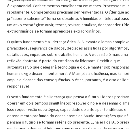
é exponencial. Conhecimentos envelhecem em meses. Processos m
rapidamente. Competências precisam ser reinventadas. O líder que ac
já “saber o suficiente” torna-se obsoleto. A humildade intelectual pass
um ativo estratégico: ouvir, testar, revisar, atualizar, desaprender. Líd
extraordinários se tornam aprendizes extraordinários.
O quinto fundamento é a liderança ética. A IA levanta dilemas complexo
privacidade, segurança de dados, decisões assistidas por algoritmos,
estatísticos, impactos sobre trabalho humano. A ética não é mais uma
reflexão abstrata é parte do cotidiano da liderança. Decidir o que
automatizar, o que delegar à tecnologia e o que manter sob responsa
humana exige discernimento moral. A IA amplia a eficiência, mas tamb
amplia o alcance das consequências. A ética, portanto, é o eixo da lid
responsável.
O sexto fundamento é a liderança que pensa o futuro. Líderes precisa
operar em dois tempos simultâneos: resolver o hoje e desenhar o am
Isso requer visão estratégica, capacidade de antecipar tendências e
entendimento profundo do ecossistema da Saúde. Instituições que nã
pensam o futuro se tornam reféns do presente. E, na era da IA, o pres
muda rápido demais. A liderança que prospera é capaz de enxergar o 