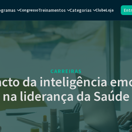
ogramas
Treinamentos
Categorias
Ent
Congresso
Clube
Loja
CARREIRAS
cto da inteligência em
na liderança da Saúde