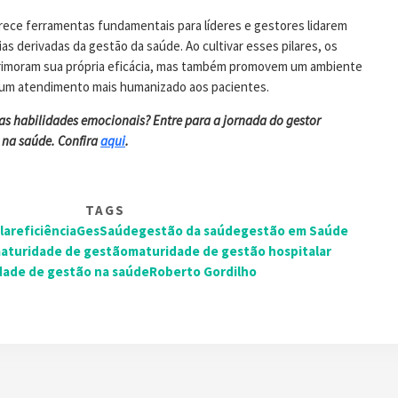
erece ferramentas fundamentais para líderes e gestores lidarem
s derivadas da gestão da saúde. Ao cultivar esses pilares, os
primoram sua própria eficácia, mas também promovem um ambiente
e um atendimento mais humanizado aos pacientes.
s habilidades emocionais? Entre para a jornada do gestor
 na saúde. Confira
aqui
.
TAGS
lar
eficiência
GesSaúde
gestão da saúde
gestão em Saúde
aturidade de gestão
maturidade de gestão hospitalar
dade de gestão na saúde
Roberto Gordilho