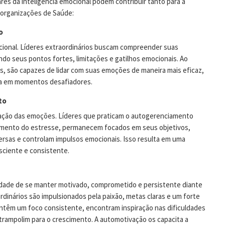
ares da inteligência emocional podem contribuir tanto para a
 organizações de Saúde:
o
ocional. Líderes extraordinários buscam compreender suas
do seus pontos fortes, limitações e gatilhos emocionais. Ao
, são capazes de lidar com suas emoções de maneira mais eficaz,
za em momentos desafiadores.
to
ulação das emoções. Líderes que praticam o autogerenciamento
mento do estresse, permanecem focados em seus objetivos,
rsas e controlam impulsos emocionais. Isso resulta em uma
sciente e consistente.
cidade de se manter motivado, comprometido e persistente diante
rdinários são impulsionados pela paixão, metas claras e um forte
ntêm um foco consistente, encontram inspiração nas dificuldades
rampolim para o crescimento. A automotivação os capacita a