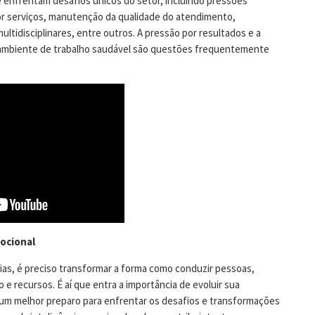
 enfrentam desafios únicos do setor, incluindo pressões
or serviços, manutenção da qualidade do atendimento,
ltidisciplinares, entre outros. A pressão por resultados e a
ambiente de trabalho saudável são questões frequentemente
mocional
rias, é preciso transformar a forma como conduzir pessoas,
e recursos. É aí que entra a importância de evoluir sua
r um melhor preparo para enfrentar os desafios e transformações