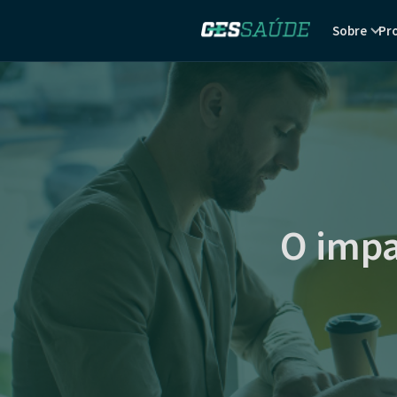
Sobre
Pr
O impa