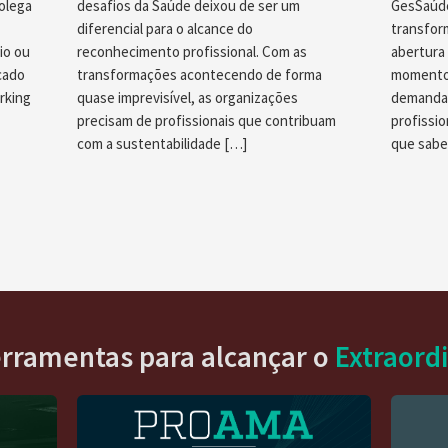
colega
desafios da Saúde deixou de ser um
GesSaúde
diferencial para o alcance do
transfor
io ou
reconhecimento profissional. Com as
abertura
cado
transformações acontecendo de forma
momento.
rking
quase imprevisível, as organizações
demanda,
precisam de profissionais que contribuam
profissio
com a sustentabilidade […]
que sab
erramentas para alcançar o
Extraord