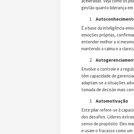
aceleradas. Veja como os pil
gestão quanto liderança em
Autoconheciment
É a base da inteligência em
emoções próprias, confirman
entender melhor a si mesmos
mantendo a calma e a clare
Autogerenciamen
Envolve o controle e a reg
têm capacidade de gerencia
adaptam-se a situações adve
tomada de decisão mais con
Automotivação
Este pilar refere-se à capa
dos desafios. Líderes extrao
senso de propósito. Eles ma
e usam o fracasso como um t