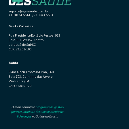
suporte@gessaude.com.br
71 9 8124-5514 / 71 3043-5563
Santa Catarina
Rua Presidente Epitácio Pessoa, 933
Sala 301 Box 352 Centro
Jaraguá do Sul/SC
CEP: 89.251-100
Bahia
RRua Alceu Amoroso Lima, 668
Sala 703, Caminho das Árvore
sSalvador / BA
CEP: 41.820-770
O mais completo
programa de gestão
para resultados e desenvolvimento de
lideranças
na Saúde do Brasil.