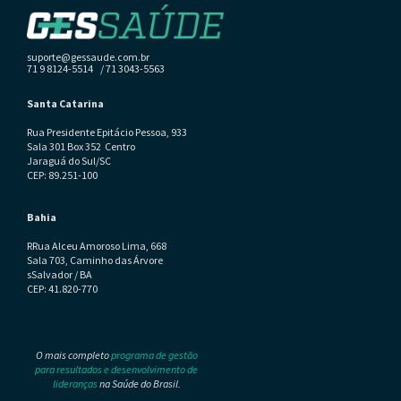
suporte@gessaude.com.br
71 9 8124-5514 / 71 3043-5563
Santa Catarina
Rua Presidente Epitácio Pessoa, 933
Sala 301 Box 352 Centro
Jaraguá do Sul/SC
CEP: 89.251-100
Bahia
RRua Alceu Amoroso Lima, 668
Sala 703, Caminho das Árvore
sSalvador / BA
CEP: 41.820-770
O mais completo
programa de gestão
para resultados e desenvolvimento de
lideranças
na Saúde do Brasil.