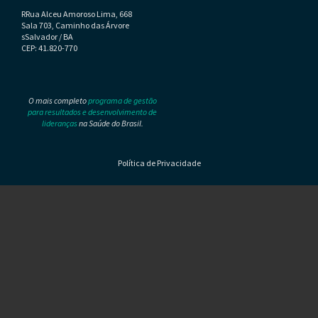
RRua Alceu Amoroso Lima, 668
Sala 703, Caminho das Árvore
sSalvador / BA
CEP: 41.820-770
O mais completo
programa de gestão
para resultados e desenvolvimento de
lideranças
na Saúde do Brasil.
Política de Privacidade