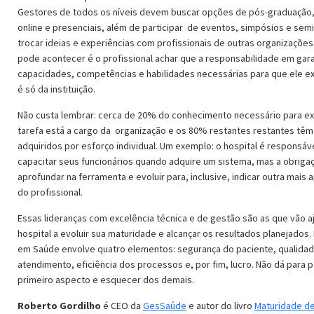
Gestores de todos os níveis devem buscar opções de pós-graduação,
online e presenciais, além de participar de eventos, simpósios e semi
trocar ideias e experiências com profissionais de outras organizações
pode acontecer é o profissional achar que a responsabilidade em gara
capacidades, competências e habilidades necessárias para que ele e
é só da instituição.
Não custa lembrar: cerca de 20% do conhecimento necessário para e
tarefa está a cargo da organização e os 80% restantes restantes têm
adquiridos por esforço individual. Um exemplo: o hospital é responsáv
capacitar seus funcionários quando adquire um sistema, mas a obriga
aprofundar na ferramenta e evoluir para, inclusive, indicar outra mais 
do profissional.
Essas lideranças com excelência técnica e de gestão são as que vão a
hospital a evoluir sua maturidade e alcançar os resultados planejados.
em Saúde envolve quatro elementos: segurança do paciente, qualida
atendimento, eficiência dos processos e, por fim, lucro. Não dá para p
primeiro aspecto e esquecer dos demais.
Roberto Gordilho
é CEO da
GesSaúde
e autor do livro
Maturidade d