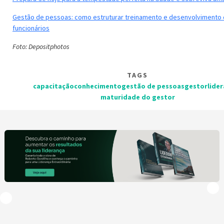
Gestão de pessoas: como estruturar treinamento e desenvolvimento
funcionários
Foto: Depositphotos
TAGS
capacitação
conhecimento
gestão de pessoas
gestor
lide
maturidade do gestor