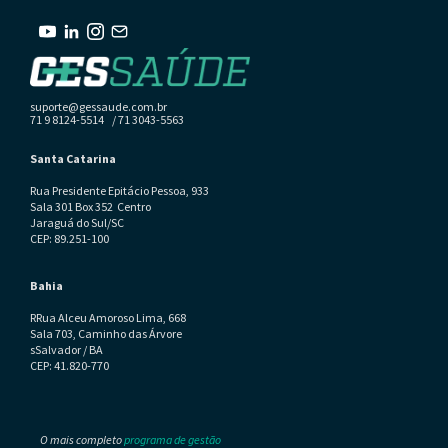
suporte@gessaude.com.br
71 9 8124-5514 / 71 3043-5563
Santa Catarina
Rua Presidente Epitácio Pessoa, 933
Sala 301 Box 352 Centro
Jaraguá do Sul/SC
CEP: 89.251-100
Bahia
RRua Alceu Amoroso Lima, 668
Sala 703, Caminho das Árvore
sSalvador / BA
CEP: 41.820-770
O mais completo
programa de gestão