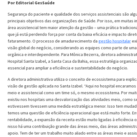
Por Editorial GesSaúde
Segurança do paciente e qualidade dos serviços assistenciais são alg
principais objetivos das organizações de Saúde. Por isso, em muitas in
área assistencial tem maior atenção da gestão – uma prática tradiciona
que já está perdendo força por conta da baixa eficácia e impacto diret
faturamento. O processo de amadurecimento da
gestão hospitalar
ex
visão global do negócio, considerando as equipes como parte de uma
orgânica e interdependente. Para Mônica Bezerra, diretora administra
Hospital Santa Izabel, a Santa Casa da Bahia, essa estratégia organizac
essencial para ampliar a eficiência e sustentabilidade do negócio.
A diretora administrativa utiliza o conceito de ecossistema para expli
visão de gestão aplicada no Santa Izabel. “Aqui no hospital encaramos 
meio e assistencial como um time só, o mesmo ecossistema. Por mui
existiu nos hospitais uma desvalorização das atividades meio, como s
estivessem tivessem uma medida estratégica menor. Isso tem mudado
temos uma questão de eficiência operacional que está muito forte. En
rentabilidade, a expansão da receita estão muito ligadas à eficiência o
nisso há uma contribuição grande das áreas meio, das áreas administr
apoio. Tem de ter um trabalho muito aliado entre as áreas meio e assis