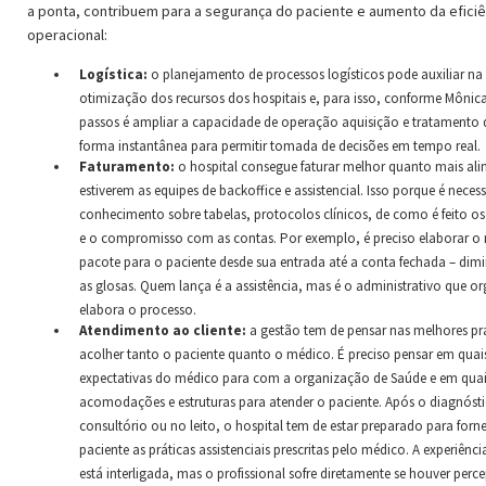
a ponta, contribuem para a segurança do paciente e aumento da eficiê
operacional:
Logística:
o planejamento de processos logísticos pode auxiliar na
otimização dos recursos dos hospitais e, para isso, conforme Mônic
passos é ampliar a capacidade de operação aquisição e tratamento 
forma instantânea para permitir tomada de decisões em tempo real.
Faturamento:
o hospital consegue faturar melhor quanto mais al
estiverem as equipes de backoffice e assistencial. Isso porque é neces
conhecimento sobre tabelas, protocolos clínicos, de como é feito o
e o compromisso com as contas. Por exemplo, é preciso elaborar o
pacote para o paciente desde sua entrada até a conta fechada – dim
as glosas. Quem lança é a assistência, mas é o administrativo que or
elabora o processo.
Atendimento ao cliente:
a gestão tem de pensar nas melhores pr
acolher tanto o paciente quanto o médico. É preciso pensar em quai
expectativas do médico para com a organização de Saúde e em quai
acomodações e estruturas para atender o paciente. Após o diagnóst
consultório ou no leito, o hospital tem de estar preparado para forn
paciente as práticas assistenciais prescritas pelo médico. A experiên
está interligada, mas o profissional sofre diretamente se houver per