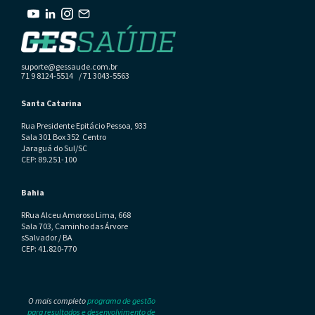
suporte@gessaude.com.br
71 9 8124-5514 / 71 3043-5563
Santa Catarina
Rua Presidente Epitácio Pessoa, 933
Sala 301 Box 352 Centro
Jaraguá do Sul/SC
CEP: 89.251-100
Bahia
RRua Alceu Amoroso Lima, 668
Sala 703, Caminho das Árvore
sSalvador / BA
CEP: 41.820-770
O mais completo
programa de gestão
para resultados e desenvolvimento de