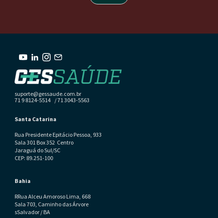
suporte@gessaude.com.br
71 9 8124-5514 / 71 3043-5563
Santa Catarina
Rua Presidente Epitácio Pessoa, 933
Sala 301 Box 352 Centro
Jaraguá do Sul/SC
CEP: 89.251-100
Bahia
RRua Alceu Amoroso Lima, 668
Sala 703, Caminho das Árvore
sSalvador / BA