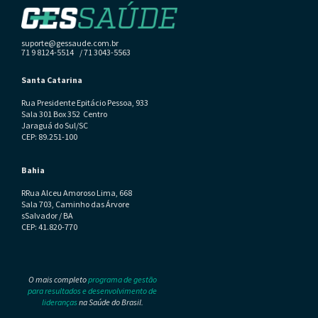
suporte@gessaude.com.br
71 9 8124-5514 / 71 3043-5563
Santa Catarina
Rua Presidente Epitácio Pessoa, 933
Sala 301 Box 352 Centro
Jaraguá do Sul/SC
CEP: 89.251-100
Bahia
RRua Alceu Amoroso Lima, 668
Sala 703, Caminho das Árvore
sSalvador / BA
CEP: 41.820-770
O mais completo
programa de gestão
para resultados e desenvolvimento de
lideranças
na Saúde do Brasil.