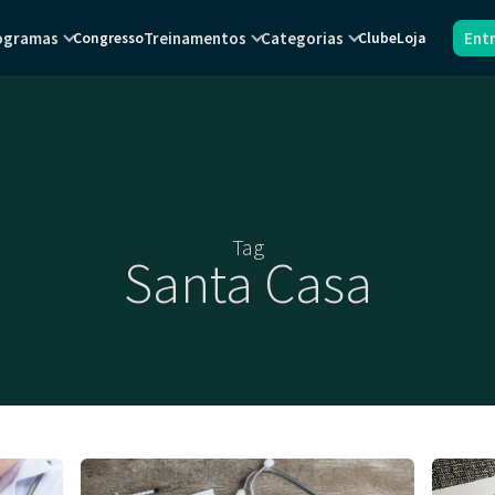
ogramas
Treinamentos
Categorias
Ent
Congresso
Clube
Loja
Tag
Santa Casa