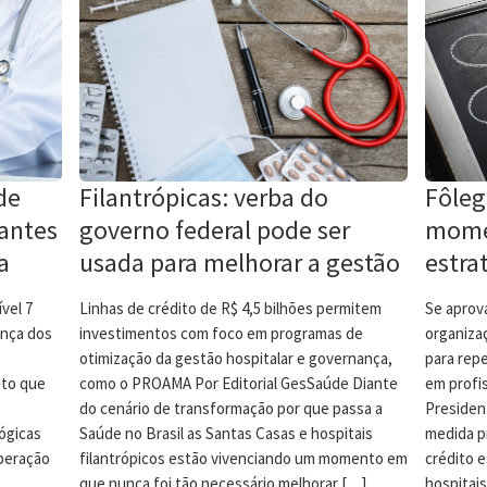
 de
Filantrópicas: verba do
Fôleg
 antes
governo federal pode ser
mome
a
usada para melhorar a gestão
estra
vel 7
Linhas de crédito de R$ 4,5 bilhões permitem
Se aprova
ança dos
investimentos com foco em programas de
organiza
otimização da gestão hospitalar e governança,
para repe
ito que
como o PROAMA Por Editorial GesSaúde Diante
em profi
do cenário de transformação por que passa a
Presiden
ógicas
Saúde no Brasil as Santas Casas e hospitais
medida pr
operação
filantrópicos estão vivenciando um momento em
crédito e
que nunca foi tão necessário melhorar […]
hospitais