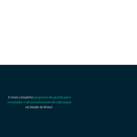
O mais completo
programa de gestão para
resultados e desenvolvimento de lideranças
na Saúde do Brasil.