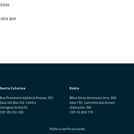
itório
ceira que
Santa Catarina
Bahia
Rua Presidente Epitácio Pessoa, 933
RRua Alceu Amoroso Lima, 668
Sala 301 Box 352 Centro
Sala 703, Caminho das Árvore
Jaraguá do Sul/SC
sSalvador / BA
CEP: 89.251-100
CEP: 41.820-770
Política de Privacidade