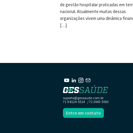
de gestão hospitalar praticadas em terr
nacional. Atualmente muitas dessas
organizações vivem uma dinâmica finan
[…]
suporte@gessaude.com.br
71 9 8124-5514 / 71 3043-5563
Entre em contato