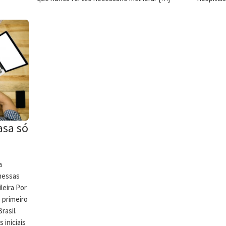
asa só
a
 nessas
leira Por
 primeiro
rasil.
 iniciais