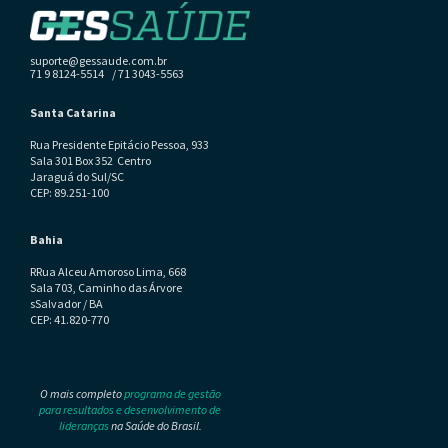
suporte@gessaude.com.br
71 9 8124-5514 / 71 3043-5563
Santa Catarina
Rua Presidente Epitácio Pessoa, 933
Sala 301 Box 352 Centro
Jaraguá do Sul/SC
CEP: 89.251-100
Bahia
RRua Alceu Amoroso Lima, 668
Sala 703, Caminho das Árvore
sSalvador / BA
CEP: 41.820-770
O mais completo
programa de gestão
para resultados e desenvolvimento de
lideranças
na Saúde do Brasil.