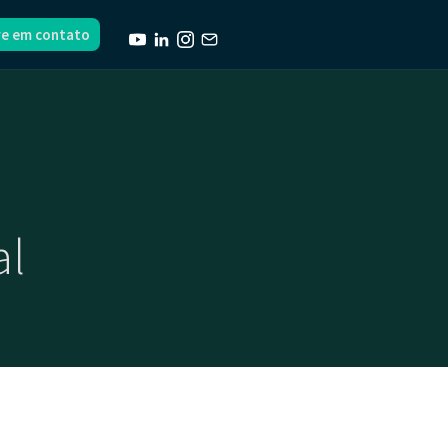
re em contato
al