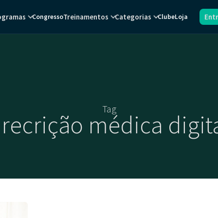
ogramas
Treinamentos
Categorias
Ent
Congresso
Clube
Loja
Tag
recrição médica digit