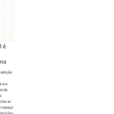
l é
ina
r adoção
a era
ia da
s
rise as
er espaço
ituições,