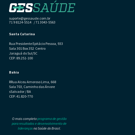
suporte@gessaude.com.br
71 9 8124-5514 / 71 3043-5563
Santa Catarina
Rua Presidente Epitácio Pessoa, 933
Sala 301 Box 352 Centro
Jaraguá do Sul/SC
CEP: 89.251-100
Bahia
RRua Alceu Amoroso Lima, 668
Sala 703, Caminho das Árvore
sSalvador / BA
CEP: 41.820-770
O mais completo
programa de gestão
para resultados e desenvolvimento de
lideranças
na Saúde do Brasil.