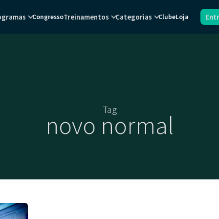
ogramas
Treinamentos
Categorias
Ent
Congresso
Clube
Loja
Tag
novo normal