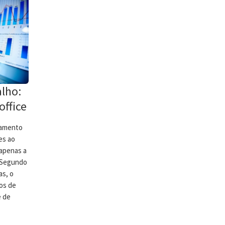
lho:
ffice
namento
es ao
 apenas a
o Segundo
as, o
os de
e de