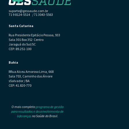
suporte@gessaude.com.br
71 9 8124-5514 / 71 3043-5563
Santa Catarina
Rua Presidente Epitácio Pessoa, 933
Sala 301 Box 352 Centro
Jaraguá do Sul/SC
CEP: 89.251-100
Bahia
RRua Alceu Amoroso Lima, 668
Sala 703, Caminho das Árvore
sSalvador / BA
CEP: 41.820-770
O mais completo
programa de gestão
para resultados e desenvolvimento de
lideranças
na Saúde do Brasil.