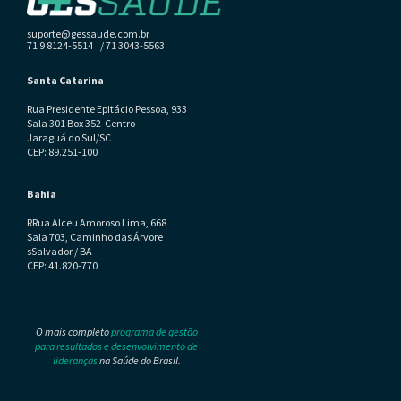
suporte@gessaude.com.br
71 9 8124-5514 / 71 3043-5563
Santa Catarina
Rua Presidente Epitácio Pessoa, 933
Sala 301 Box 352 Centro
Jaraguá do Sul/SC
CEP: 89.251-100
Bahia
RRua Alceu Amoroso Lima, 668
Sala 703, Caminho das Árvore
sSalvador / BA
CEP: 41.820-770
O mais completo
programa de gestão
para resultados e desenvolvimento de
lideranças
na Saúde do Brasil.