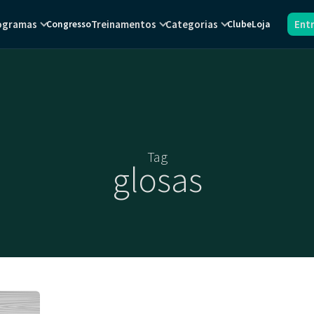
ogramas
Treinamentos
Categorias
Ent
Congresso
Clube
Loja
Tag
glosas