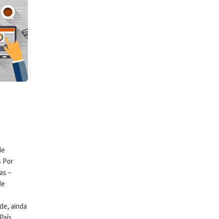
de
 Por
as –
de
de, ainda
País.