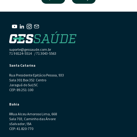
suporte@gessaude.com.br
71 9 8124-5514 / 71 3043-5563
Santa Catarina
Rua Presidente Epitácio Pessoa, 933
Sala 301 Box 352 Centro
Jaraguá do Sul/SC
CEP: 89.251-100
Bahia
RRua Alceu Amoroso Lima, 668
Sala 703, Caminho das Árvore
sSalvador / BA
CEP: 41.820-770