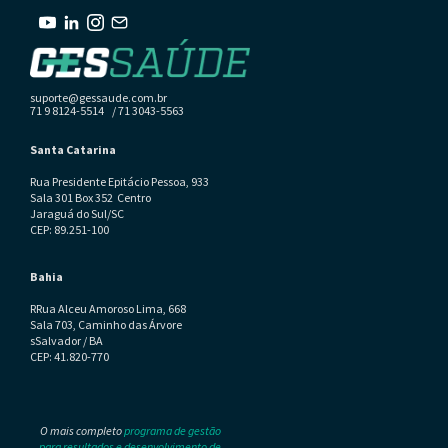
suporte@gessaude.com.br
71 9 8124-5514 / 71 3043-5563
Santa Catarina
Rua Presidente Epitácio Pessoa, 933
Sala 301 Box 352 Centro
Jaraguá do Sul/SC
CEP: 89.251-100
Bahia
RRua Alceu Amoroso Lima, 668
Sala 703, Caminho das Árvore
sSalvador / BA
CEP: 41.820-770
O mais completo
programa de gestão
para resultados e desenvolvimento de