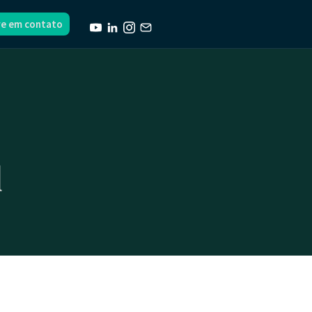
re em contato
l