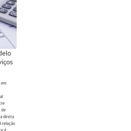
delo
viços
e em
al
tre
s de
a direta
A relação
te é