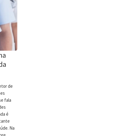
na
da
etor de
tes
e fala
des
nda é
tante
aúde. Na
pre