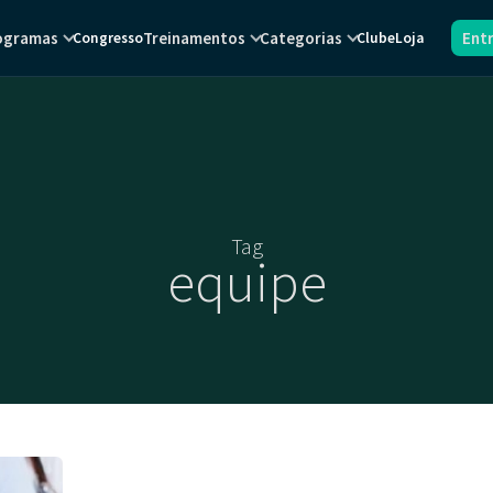
ogramas
Treinamentos
Categorias
Ent
Congresso
Clube
Loja
Tag
equipe