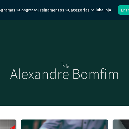
ogramas
Treinamentos
Categorias
Ent
Congresso
Clube
Loja
Tag
Alexandre Bomfim