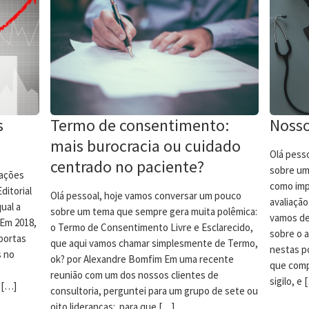
s
Termo de consentimento:
Nosso
mais burocracia ou cuidado
Olá pess
centrado no paciente?
sobre um
mações
como impo
ditorial
Olá pessoal, hoje vamos conversar um pouco
avaliaçã
ual a
sobre um tema que sempre gera muita polêmica:
vamos dei
 Em 2018,
o Termo de Consentimento Livre e Esclarecido,
sobre o 
portas
que aqui vamos chamar simplesmente de Termo,
nestas po
s no
ok? por Alexandre Bomfim Em uma recente
que comp
reunião com um dos nossos clientes de
sigilo, e 
 […]
consultoria, perguntei para um grupo de sete ou
oito lideranças: para que […]