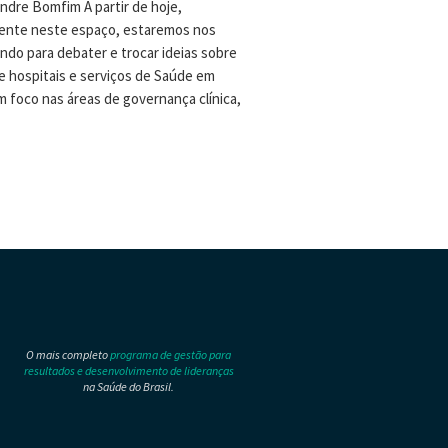
ndre Bomfim A partir de hoje,
nte neste espaço, estaremos nos
ndo para debater e trocar ideias sobre
e hospitais e serviços de Saúde em
m foco nas áreas de governança clínica,
O mais completo
programa de gestão para
resultados e desenvolvimento de lideranças
na Saúde do Brasil.