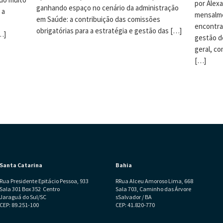
por Alexa
ganhando espaço no cenário da administração
 a
mensalme
em Saúde: a contribuição das comissões
encontra
obrigatórias para a estratégia e gestão das […]
…]
gestão d
geral, co
[…]
Santa Catarina
Bahia
Rua Presidente Epitácio Pessoa, 933
RRua Alceu Amoroso Lima, 668
Sala 301 Box 352 Centro
Sala 703, Caminho das Árvore
Jaraguá do Sul/SC
sSalvador / BA
CEP: 89.251-100
CEP: 41.820-770