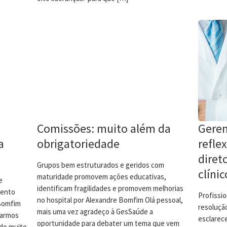
Comissões: muito além da
Geren
a
obrigatoriedade
refle
diret
Grupos bem estruturados e geridos com
clínic
maturidade promovem ações educativas,
e
identificam fragilidades e promovem melhorias
mento
Profissi
no hospital por Alexandre Bomfim Olá pessoal,
 Bomfim
resoluçã
mais uma vez agradeço à GesSaúde a
sarmos
esclarece
oportunidade para debater um tema que vem
do muito