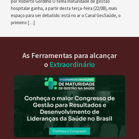
por Roberto Gordilho O tema maturidade de gestão
hospitalar ganha, a partir desta terça-feira (22/08), mais
espaço para ser debatido: está no ar o Canal GesSaúde, o
primeiro […]
As Ferramentas para alcançar
o
Extraordinário