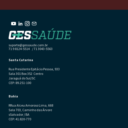
suporte@gessaude.com.br
71 9 8124-5514 / 71 3043-5563
Santa Catarina
Rua Presidente Epitácio Pessoa, 933
Sala 301 Box 352 Centro
Jaraguá do Sul/SC
CEP: 89.251-100
Bahia
RRua Alceu Amoroso Lima, 668
Sala 703, Caminho das Árvore
sSalvador / BA
CEP: 41.820-770