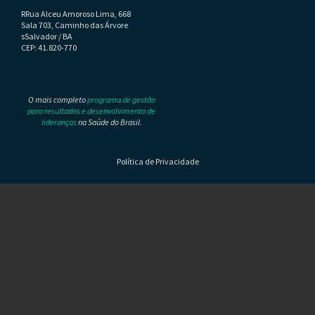
RRua Alceu Amoroso Lima, 668
Sala 703, Caminho das Árvore
sSalvador / BA
CEP: 41.820-770
O mais completo
programa de gestão
para resultados e desenvolvimento de
lideranças
na Saúde do Brasil.
Política de Privacidade