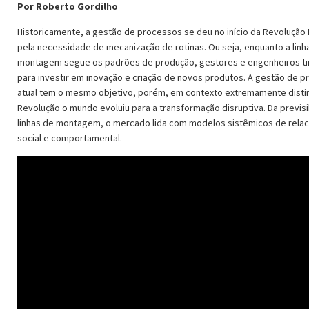
Por Roberto Gordilho
Historicamente, a gestão de processos se deu no início da Revolução I
pela necessidade de mecanização de rotinas. Ou seja, enquanto a linh
montagem segue os padrões de produção, gestores e engenheiros t
para investir em inovação e criação de novos produtos. A gestão de 
atual tem o mesmo objetivo, porém, em contexto extremamente distin
Revolução o mundo evoluiu para a transformação disruptiva. Da previsi
linhas de montagem, o mercado lida com modelos sistêmicos de rela
social e comportamental.