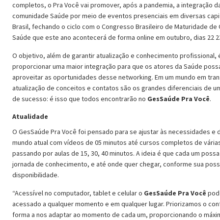
completos, o Pra Você vai promover, após a pandemia, a integração d
comunidade Saúde por meio de eventos presenciais em diversas capi
Brasil, fechando o ciclo com o Congresso Brasileiro de Maturidade de
Saúde que este ano acontecerá de forma online em outubro, dias 22 23
O objetivo, além de garantir atualização e conhecimento profissional, 
proporcionar uma maior integração para que os atores da Saúde pos
aproveitar as oportunidades desse networking. Em um mundo em tran
atualização de conceitos e contatos são os grandes diferenciais de um
de sucesso: é isso que todos encontrarão no
GesSaúde Pra Você
.
Atualidade
O GesSaúde Pra Você foi pensado para se ajustar às necessidades e
mundo atual com vídeos de 05 minutos até cursos completos de várias
passando por aulas de 15, 30, 40 minutos. A ideia é que cada um possa 
jornada de conhecimento, e até onde quer chegar, conforme sua possi
disponibilidade.
“Acessível no computador, tablet e celular o
GesSaúde Pra Você
pod
acessado a qualquer momento e em qualquer lugar. Priorizamos o con
forma a nos adaptar ao momento de cada um, proporcionando o máxi