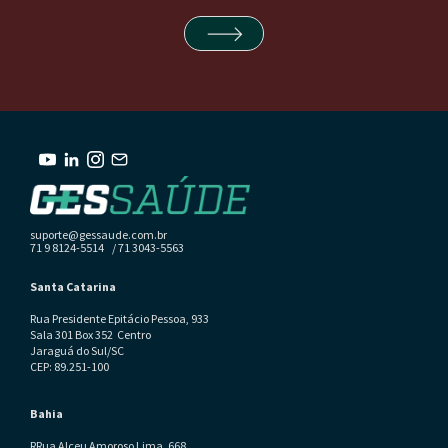
suporte@gessaude.com.br
71 9 8124-5514 / 71 3043-5563
Santa Catarina
Rua Presidente Epitácio Pessoa, 933
Sala 301 Box 352 Centro
Jaraguá do Sul/SC
CEP: 89.251-100
Bahia
RRua Alceu Amoroso Lima, 668