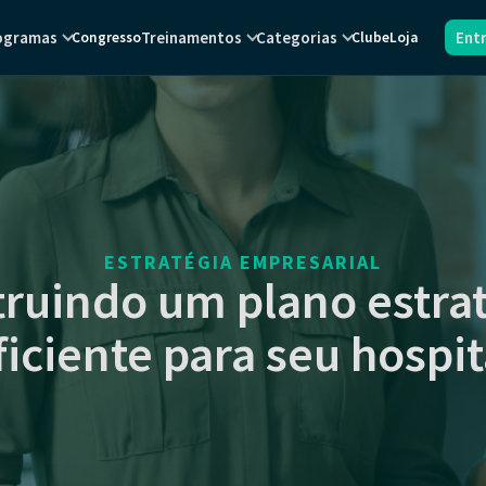
ogramas
Treinamentos
Categorias
Ent
Congresso
Clube
Loja
ESTRATÉGIA EMPRESARIAL
ruindo um plano estra
ficiente para seu hospit