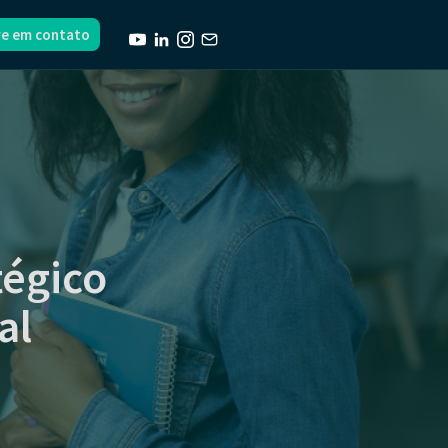
re em contato
tégico
al