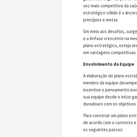
vez mais competitivo da sa
estratégico sólido é a ânco
princípios e metas.
Em meio aos desafios, surge
e a ênfase crescente na med
plano estratégico, esteja a
em vantagens competitivas.
Envolvimento da Equipe
A elaboração do plano estrat
membro da equipe desempenha
incentive o pensamento inov
sua equipe desde o início g
duradouro com os objetivos 
Para construir um plano estr
de acordo com o contexto e 
os seguintes passos: