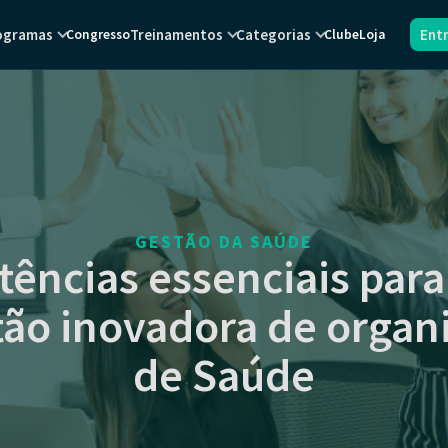
ogramas
Treinamentos
Categorias
Ent
Congresso
Clube
Loja
GESTÃO DA SAÚDE
ências essenciais para 
tão inovadora de organ
de Saúde