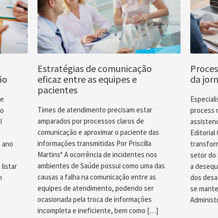
Estratégias de comunicação
Proces
ão
eficaz entre as equipes e
da jor
pacientes
ue
Especial
Times de atendimento precisam estar
do
process 
amparados por processos claros de
l
assistenc
comunicação e aproximar o paciente das
Editoria
informações transmitidas Por Priscilla
 ano
transfor
Martins* A ocorrência de incidentes nos
setor do
ambientes de Saúde possui como uma das
listar
a desequi
causas a falha na comunicação entre as
m
dos desa
equipes de atendimento, podendo ser
se mante
ocasionada pela troca de informações
Administ
incompleta e ineficiente, bem como […]