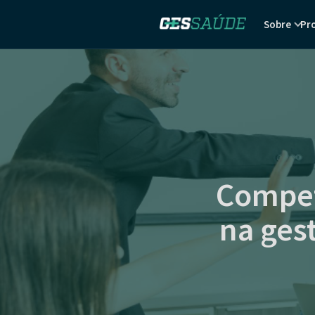
Sobre
Pr
Compet
na ges