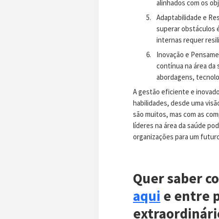
alinhados com os obj
Adaptabilidade e Res
superar obstáculos 
internas requer resili
Inovação e Pensamen
contínua na área da
abordagens, tecnolog
A gestão eficiente e inovad
habilidades, desde uma visão
são muitos, mas com as com
líderes na área da saúde po
organizações para um futuro
Quer saber co
aqui
e entre p
extraordinári