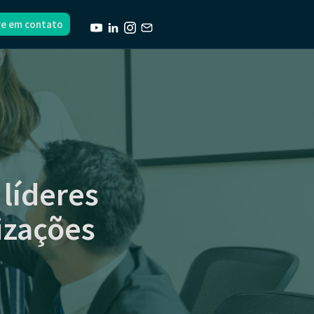
re em contato
líderes
izações