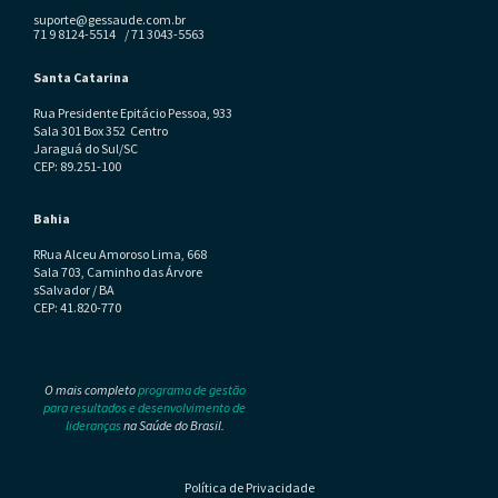
suporte@gessaude.com.br
71 9 8124-5514 / 71 3043-5563
Santa Catarina
Rua Presidente Epitácio Pessoa, 933
Sala 301 Box 352 Centro
Jaraguá do Sul/SC
CEP: 89.251-100
Bahia
RRua Alceu Amoroso Lima, 668
Sala 703, Caminho das Árvore
sSalvador / BA
CEP: 41.820-770
O mais completo
programa de gestão
para resultados e desenvolvimento de
lideranças
na Saúde do Brasil.
Política de Privacidade