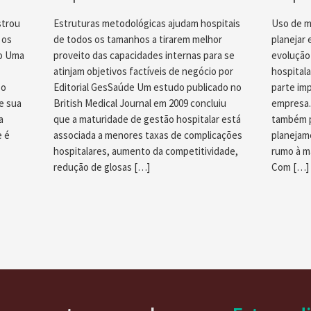
strou
Estruturas metodológicas ajudam hospitais
Uso de m
 os
de todos os tamanhos a tirarem melhor
planejar 
ho Uma
proveito das capacidades internas para se
evolução
atinjam objetivos factíveis de negócio por
hospitala
 o
Editorial GesSaúde Um estudo publicado no
parte im
e sua
British Medical Journal em 2009 concluiu
empresa.
a
que a maturidade de gestão hospitalar está
também p
e é
associada a menores taxas de complicações
planejam
hospitalares, aumento da competitividade,
rumo à m
redução de glosas […]
Com […]