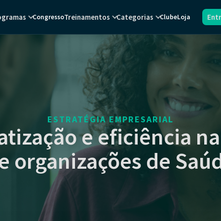
ogramas
Treinamentos
Categorias
Ent
Congresso
Clube
Loja
ESTRATÉGIA EMPRESARIAL
tização e eficiência na
e organizações de Saú