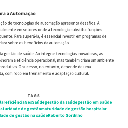
ara a Automação
oção de tecnologias de automação apresenta desafios. A
cialmente em setores onde a tecnologia substitui funções
quente. Para superá-la, é essencial investir em programas de
lara sobre os benefícios da automação.
da gestão de saúde. Ao integrar tecnologias inovadoras, as
lhoram a eficiência operacional, mas também criam um ambiente
 produtivo. O sucesso, no entanto, depende de uma
a, com foco em treinamento e adaptação cultural.
TAGS
lar
eficiência
GesSaúde
gestão da saúde
gestão em Saúde
aturidade de gestão
maturidade de gestão hospitalar
dade de gestão na saúde
Roberto Gordilho