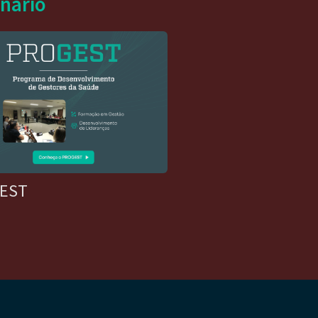
inário
EST