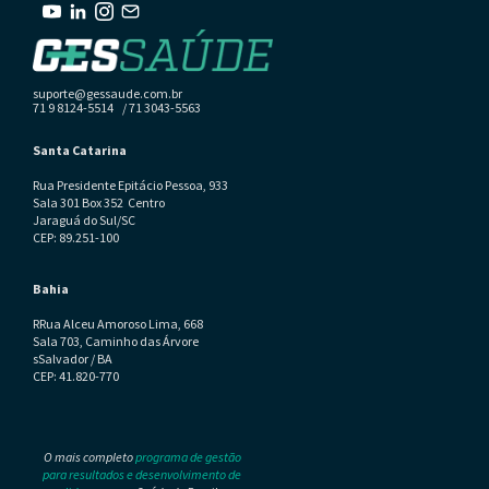
suporte@gessaude.com.br
71 9 8124-5514 / 71 3043-5563
Santa Catarina
Rua Presidente Epitácio Pessoa, 933
Sala 301 Box 352 Centro
Jaraguá do Sul/SC
CEP: 89.251-100
Bahia
RRua Alceu Amoroso Lima, 668
Sala 703, Caminho das Árvore
sSalvador / BA
CEP: 41.820-770
O mais completo
programa de gestão
para resultados e desenvolvimento de