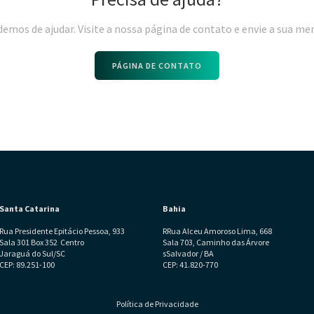
emos de ajudar. Visite a nossa página de contato e envie a sua m
PÁGINA DE CONTATO
Santa Catarina
Bahia
Rua Presidente Epitácio Pessoa, 933
RRua Alceu Amoroso Lima, 668
Sala 301 Box 352 Centro
Sala 703, Caminho das Árvore
Jaraguá do Sul/SC
sSalvador / BA
CEP: 89.251-100
CEP: 41.820-770
Política de Privacidade