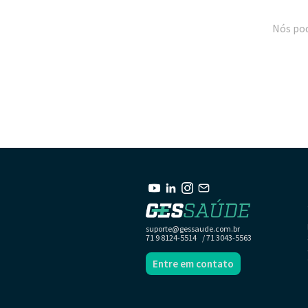
Nós pod
suporte@gessaude.com.br
71 9 8124-5514 / 71 3043-5563
Entre em contato