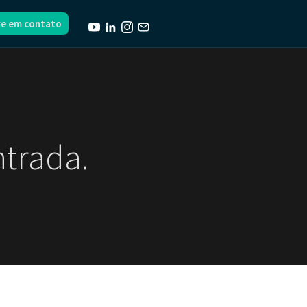
re em contato
ntrada.