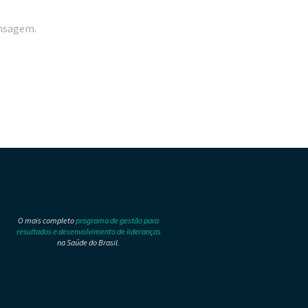
ensagem.
O mais completo
programa de gestão para
resultados e desenvolvimento de lideranças
na Saúde do Brasil.