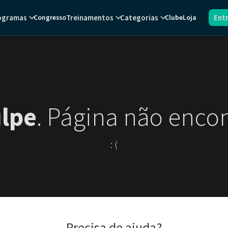
ogramas
Treinamentos
Categorias
Ent
Congresso
Clube
Loja
lpe
. Página não enco
: (
Precisa de ajuda?