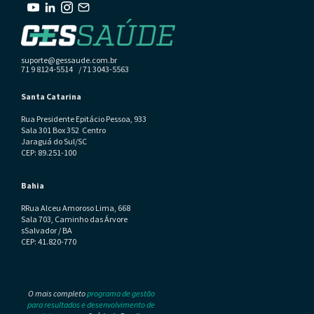
suporte@gessaude.com.br
71 9 8124-5514 / 71 3043-5563
Santa Catarina
Rua Presidente Epitácio Pessoa, 933
Sala 301 Box 352 Centro
Jaraguá do Sul/SC
CEP: 89.251-100
Bahia
RRua Alceu Amoroso Lima, 668
Sala 703, Caminho das Árvore
sSalvador / BA
CEP: 41.820-770
O mais completo
programa de gestão
para resultados e desenvolvimento de