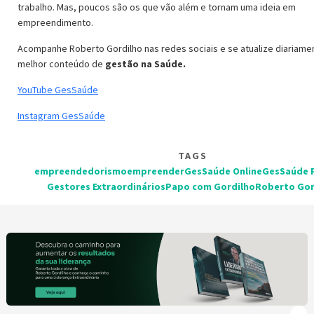
trabalho. Mas, poucos são os que vão além e tornam uma ideia em
empreendimento.
Acompanhe Roberto Gordilho nas redes sociais e se atualize diariam
melhor conteúdo de
gestão na Saúde.
YouTube GesSaúde
Instagram GesSaúde
TAGS
empreendedorismo
empreender
GesSaúde Online
GesSaúde 
Gestores Extraordinários
Papo com Gordilho
Roberto Gor