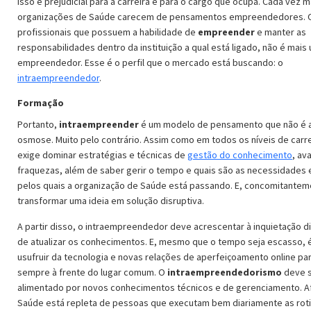
isso é prejudicial para a carreira e para o cargo que ocupa. Cada vez m
organizações de Saúde carecem de pensamentos empreendedores. 
profissionais que possuem a habilidade de
empreender
e manter as
responsabilidades dentro da instituição a qual está ligado, não é mais
empreendedor. Esse é o perfil que o mercado está buscando: o
intraempreendedor
.
Formação
Portanto,
intraempreender
é um modelo de pensamento que não é a
osmose. Muito pelo contrário. Assim como em todos os níveis de carre
exige dominar estratégias e técnicas de
gestão do conhecimento
, av
fraquezas, além de saber gerir o tempo e quais são as necessidades 
pelos quais a organização de Saúde está passando. E, concomitantem
transformar uma ideia em solução disruptiva.
A partir disso, o intraempreendedor deve acrescentar à inquietação di
de atualizar os conhecimentos. E, mesmo que o tempo seja escasso, 
usufruir da tecnologia e novas relações de aperfeiçoamento online pa
sempre à frente do lugar comum. O
intraempreendedorismo
deve 
alimentado por novos conhecimentos técnicos e de gerenciamento. Afi
Saúde está repleta de pessoas que executam bem diariamente as rot