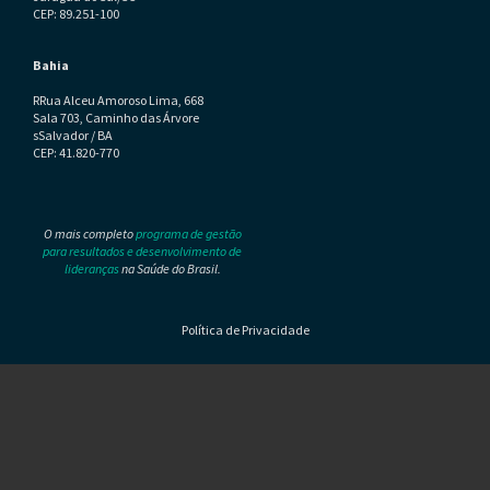
CEP: 89.251-100
Bahia
RRua Alceu Amoroso Lima, 668
Sala 703, Caminho das Árvore
sSalvador / BA
CEP: 41.820-770
O mais completo
programa de gestão
para resultados e desenvolvimento de
lideranças
na Saúde do Brasil.
Política de Privacidade