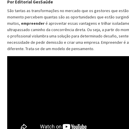
Por Editorial GesSaúde
São tantas as transformações no mercado que os gestores que estão
momento percebem quantas são as oportunidades que estão surgindo
muitos,
empreender
é aproveitar essas vantagens e trilhar isoladam
ultrapassado caminho da concorrência direta. Ou seja, a partir do m
o profissional vislumbra uma solução para determinado desafio, sent
necessidade de pedir demissão e criar uma empresa. Empreender é a
diferente. Trata-se de um modelo de pensamento.