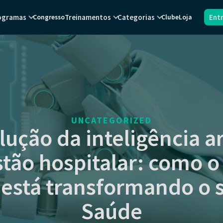
ogramas
Treinamentos
Categorias
Ent
Congresso
Clube
Loja
UNCATEGORIZED
lução da inteligência art
stão hospitalar: como o
 está transformando o s
Saúde