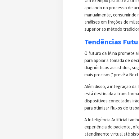
Um exemplo prático é a utili
apoiando no processo de acre
manualmente, consumindo mu
análises em frações de mili
superior ao método tradicion
Tendências Futu
O futuro da IA na promete a
para apoiar a tomada de deci
diagnósticos assistidos, s
mais precisos,” prevê a Noxt
Além disso, a integração da 
está destinada a transforma
dispositivos conectados irã
para otimizar fluxos de trab
A Inteligência Artificial t
experiência do paciente, o
atendimento virtual até sis