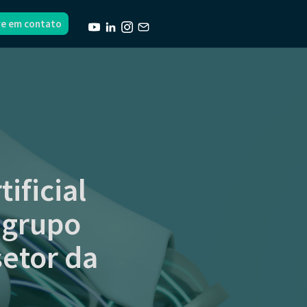
re em contato
ificial
 grupo
etor da