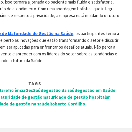
. Isso tornará a jornada do paciente mais fluida e satisfatória,
rão de atendimento.
Com uma abordagem holística que integra
rios e respeito à privacidade, a empresa está moldando o futuro
iro de Maturidade de Gestão na Saúde
, os participantes terão a
 perto as inovações que estão transformando o setor e discutir
m ser aplicadas para enfrentar os desafios atuais. Não perca a
evento e aprender com os líderes do setor sobre as tendências e
indo o futuro da Saúde.
TAGS
lar
eficiência
GesSaúde
gestão da saúde
gestão em Saúde
aturidade de gestão
maturidade de gestão hospitalar
dade de gestão na saúde
Roberto Gordilho