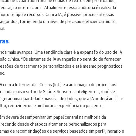
zação de IA para auditoria de cópias de textos em prontuários,
ditação internacional. Atualmente, essa auditoria é realizada
ito tempo e recursos. Com a IA, é possível processar essas
ssegundos, fornecendo um nível de precisão e eficiência muito
al.
ras
inda mais avanços. Uma tendência clara é a expansão do uso de IA
são clínica. “Os sistemas de IA avançarão no sentido de fornecer
ugestões de tratamento personalizados e até mesmo prognósticos
ec.
IA com a Internet das Coisas (IoT) e a automação de processos
r ainda mais o setor de Saúde. Sensores inteligentes, robôs e
o gerar uma quantidade massiva de dados, que a IA poderá analisar
alho, reduzir erros e melhorar a experiência do paciente.
ambém deverá desempenhar um papel central na melhoria da
ferecendo desde chatbots altamente personalizados para
temas de recomendações de serviços baseados em perfil, horário e