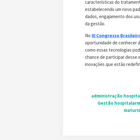
características do tratamento
estabelecendo um novo pad
dados, engajamento dos usuá
da gestão.
No
III Congresso Brasile
oportunidade de conhecer de
como essas tecnologias pode
chance de participar desse 
inovações que estão redefin
administração hospita
Gestão hospitalar
m
maturi