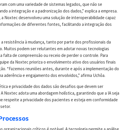
eram com uma variedade de sistemas legados, que não se
ando a integração e a padronização dos dados,” explica a empresa.
, a Noxtec desenvolveu uma solução de interoperabilidade capaz
informações de diferentes fontes, facilitando a integração dos
é a resistência à mudança, tanto por parte dos profissionais da
o. Muitos podem ser relutantes em adotar novas tecnologias
a falta de compreensão ou receio de perder o controle. Para
equipe da Noxtec prioriza o envolvimento ativo dos usuários finais
ão. “Fazemos reuniões antes, durante e após a implementação do
ima aderência e engajamento dos envolvidos,” afirma Uchôa.
ética e privacidade dos dados são desafios que devem ser
A Noxtec adota uma abordagem holística, garantindo que a IA seja
e respeite a privacidade dos pacientes e esteja em conformidade
setor.
Processos
 organizacionais críticos é notável. A tecnologia permite a análise