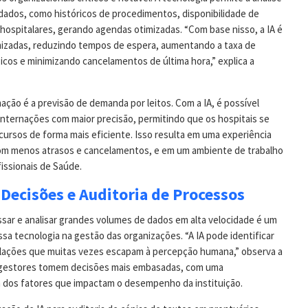
ados, como históricos de procedimentos, disponibilidade de
hospitalares, gerando agendas otimizadas. “Com base nisso, a IA é
mizadas, reduzindo tempos de espera, aumentando a taxa de
icos e minimizando cancelamentos de última hora,” explica a
ção é a previsão de demanda por leitos. Com a IA, é possível
internações com maior precisão, permitindo que os hospitais se
cursos de forma mais eficiente. Isso resulta em uma experiência
com menos atrasos e cancelamentos, e em um ambiente de trabalho
issionais de Saúde.
Decisões e Auditoria de Processos
ssar e analisar grandes volumes de dados em alta velocidade é um
ssa tecnologia na gestão das organizações. “A IA pode identificar
elações que muitas vezes escapam à percepção humana,” observa a
s gestores tomem decisões mais embasadas, com uma
dos fatores que impactam o desempenho da instituição.