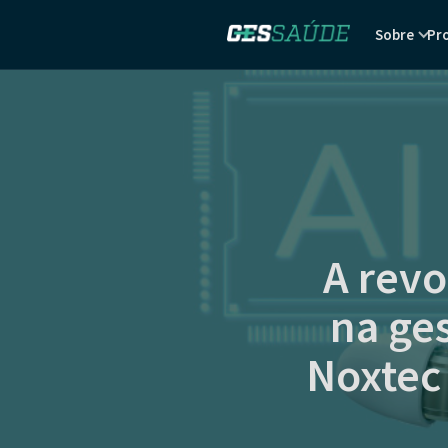
Sobre
Pr
A revo
na ge
Noxtec