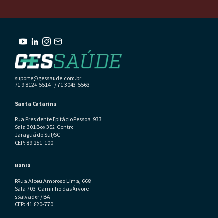
suporte@gessaude.com.br
71 9 8124-5514 / 71 3043-5563
Santa Catarina
Rua Presidente Epitácio Pessoa, 933
Sala 301 Box 352 Centro
Jaraguá do Sul/SC
CEP: 89.251-100
Bahia
RRua Alceu Amoroso Lima, 668
Sala 703, Caminho das Árvore
sSalvador / BA
CEP: 41.820-770